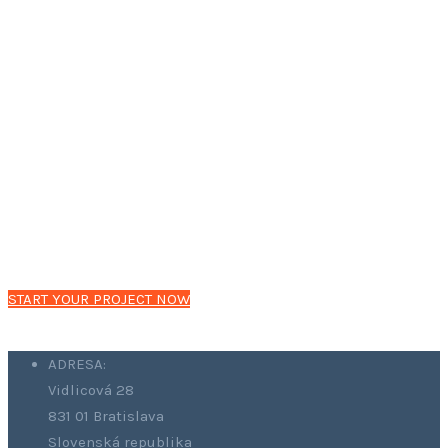
CONSULTING SERVICE
We are providing wide range of Consulting Services & World
wide happy Clients
START YOUR PROJECT NOW
ADRESA:
Vidlicová 28
831 01 Bratislava
Slovenská republika