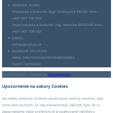
VEDENIE KLUBU:
Predseda a štatutár: Mgr. Svätopluk PACÁK mob.:
+421 907 716 303
Popdredseda a štatutár: Ing. Martina BATKOVÁ mob.:
+421 905 796 621
EMAIL:
cehap@cehap.sk
BANKOVÉ SPOJENIE:
IBAN: SK6711000000002948052883
SWIFT: TATRSKBX
© 2015 CEHAP - Theme by
ThemeAmber
Upozornenie na súbory Cookies
Na našej webovej stránke používame súbory cookies, aby
sme vám poskytli čo najrelevantnejší zážitok tým, že si
zapamätáme vaše preferencie a opakované návštevy.