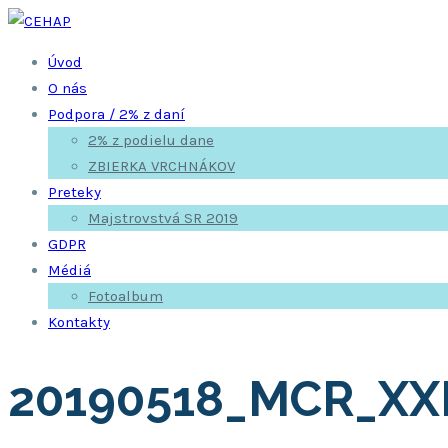
Skip
to
Úvod
content
O nás
Podpora / 2% z daní
2% z podielu dane
ZBIERKA VRCHNÁKOV
Preteky
Majstrovstvá SR 2019
GDPR
Médiá
Fotoalbum
Kontakty
20190518_MCR_XX