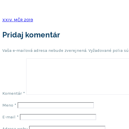
Post
XXIV. MČR 2019
navigation
Pridaj komentár
Vaša e-mailová adresa nebude zverejnená.
Vyžadované polia s
Komentár
*
Meno
*
E-mail
*
Adresa webu