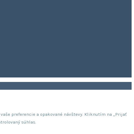
vaše preferencie a opakované návštevy. Kliknutím na „Prijať
trolovaný súhlas.