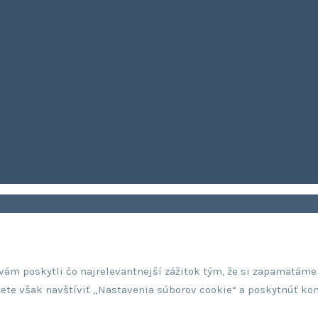
ám poskytli čo najrelevantnejší zážitok tým, že si zapamätáme 
ete však navštíviť „Nastavenia súborov cookie“ a poskytnúť kon