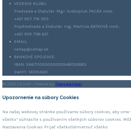
VEDENIE KLUBU:
Predseda a štatutár: Mgr. Svätopluk PACÁK mob.:
+421 907 716 303
Popdredseda a štatutár: Ing. Martina BATKOVÁ mob.:
+421 905 796 621
EMAIL:
cehap@cehap.sk
BANKOVÉ SPOJENIE:
IBAN: SK6711000000002948052883
SWIFT: TATRSKBX
© 2015 CEHAP - Theme by
ThemeAmber
Upozornenie na súbory Cookies
Na našej webovej stránke používame súbory cookies, aby sme v
všetko“ súhlasíte s používaním všetkých súborov cookies. Môž
Nastavenia Cookies
Prijať všetko
Odmietnuť všetko